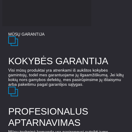
MŪSŲ GARANTIJA
KOKYBĖS GARANTIJA
Visi mūsų produktai yra atrenkami iš aukštos kokybės
gamintojų, todėl mes garantuojame jų ilgaamžiškumą. Jei kiltų
kokių nors gamybos defektų, mes pasirūpinsime jų ištaisymu
arba pakeitimu pagal garantijos sąlygas.
PROFESIONALUS
APTARNAVIMAS
Mūsų techninė komanda yra pasirengusi suteikti jums