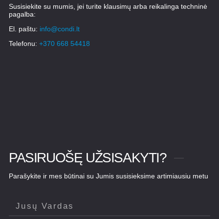
Susisiekite su mumis, jei turite klausimų arba reikalinga techninė
pagalba:
El. paštu:
info@condi.lt
Telefonu:
+370 668 54418
PASIRUOŠĘ UŽSISAKYTI?
Parašykite ir mes būtinai su Jumis susisieksime artimiausiu metu