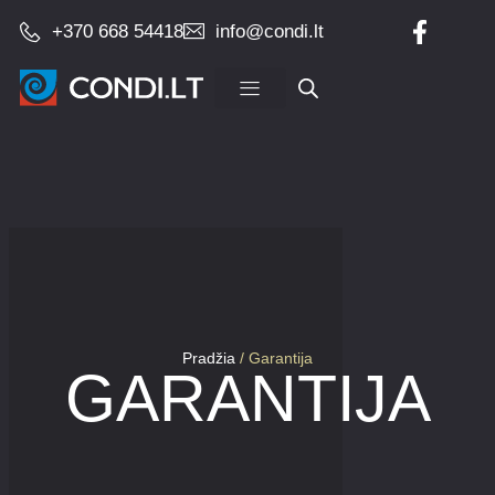
+370 668 54418
info@condi.lt
Įrangos pardavimas
Pradžia
/ Garantija
GARANTIJA