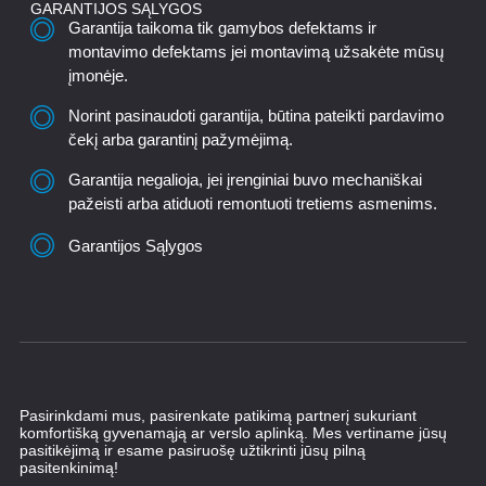
GARANTIJOS SĄLYGOS
Garantija taikoma tik gamybos defektams ir
montavimo defektams jei montavimą užsakėte mūsų
įmonėje.
Norint pasinaudoti garantija, būtina pateikti pardavimo
čekį arba garantinį pažymėjimą.
Garantija negalioja, jei įrenginiai buvo mechaniškai
pažeisti arba atiduoti remontuoti tretiems asmenims.
Garantijos Sąlygos
Pasirinkdami mus, pasirenkate patikimą partnerį sukuriant
komfortišką gyvenamąją ar verslo aplinką. Mes vertiname jūsų
pasitikėjimą ir esame pasiruošę užtikrinti jūsų pilną
pasitenkinimą!