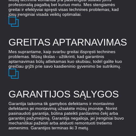
profesionalią pagalbą bet kuriuo metu. Mes stengiamės
greitai ir efektyviai spręsti visas technines problemas, kad
jūsų įrenginiai visada veiktų optimaliai.
GREITAS APTARNAVIMAS
Mes suprantame, kaip svarbu greitai išspręsti technines
problemas. Mūsų tikslas - užtikrinti, kad garantinis
aptarnavimas būtų atliekamas kuo skubiau, todėl galite kuo
greičiau grįžti prie savo kasdieninio gyvenimo be sutrikimų.
GARANTIJOS SĄLYGOS
Garantija taikoma tik gamybos defektams ir montavimo
defektams jei montavimą užsakėte mūsų įmonėje. Norint
pasinaudoti garantija, būtina pateikti pardavimo čekį arba
garantinį pažymėjimą. Garantija negalioja, jei įrenginiai buvo
mechaniškai pažeisti arba atiduoti remontuoti tretiems
asmenims. Garantijos terminas iki 3 metų.