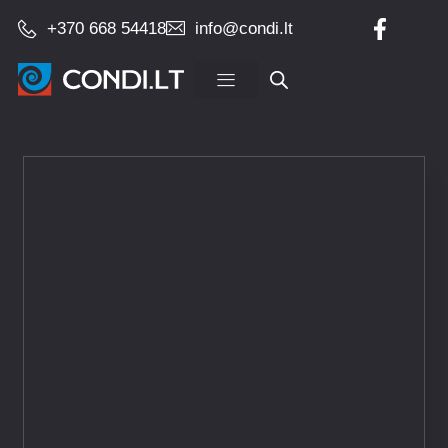
+370 668 54418
info@condi.lt
Įrangos pardavimas