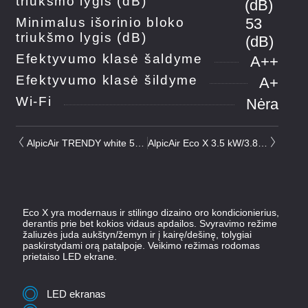
triukšmo lygis (dB)
(dB)
Minimalus išorinio bloko
53
triukšmo lygis (dB)
(dB)
Efektyvumo klasė šaldyme
A++
Efektyvumo klasė šildyme
A+
Wi-Fi
Nėra
AlpicAir TRENDY white 5.2 kW/5.6 kW
AlpicAir Eco X 3.5 kW/3.8 kW
Eco X yra modernaus ir stilingo dizaino oro kondicionierius,
derantis prie bet kokios vidaus apdailos. Svyravimo režime
žaliuzės juda aukštyn/žemyn ir į kairę/dešinę, tolygiai
paskirstydami orą patalpoje. Veikimo režimas rodomas
prietaiso LED ekrane.
LED ekranas