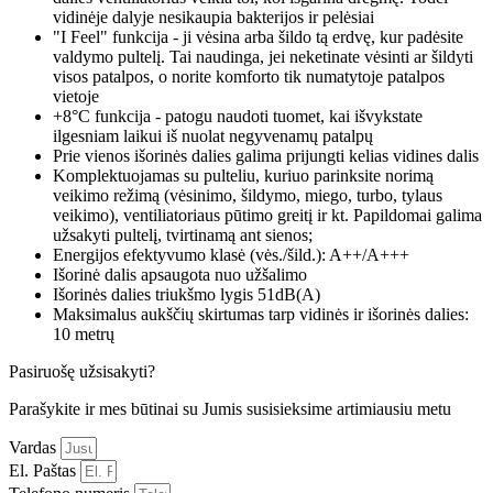
vidinėje dalyje nesikaupia bakterijos ir pelėsiai
"I Feel" funkcija - ji vėsina arba šildo tą erdvę, kur padėsite
valdymo pultelį. Tai naudinga, jei neketinate vėsinti ar šildyti
visos patalpos, o norite komforto tik numatytoje patalpos
vietoje
+8°C funkcija - patogu naudoti tuomet, kai išvykstate
ilgesniam laikui iš nuolat negyvenamų patalpų
Prie vienos išorinės dalies galima prijungti kelias vidines dalis
Komplektuojamas su pulteliu, kuriuo parinksite norimą
veikimo režimą (vėsinimo, šildymo, miego, turbo, tylaus
veikimo), ventiliatoriaus pūtimo greitį ir kt. Papildomai galima
užsakyti pultelį, tvirtinamą ant sienos;
Energijos efektyvumo klasė (vės./šild.): A++/A+++
Išorinė dalis apsaugota nuo užšalimo
Išorinės dalies triukšmo lygis 51dB(A)
Maksimalus aukščių skirtumas tarp vidinės ir išorinės dalies:
10 metrų
Pasiruošę užsisakyti?
Parašykite ir mes būtinai su Jumis susisieksime artimiausiu metu
Vardas
El. Paštas