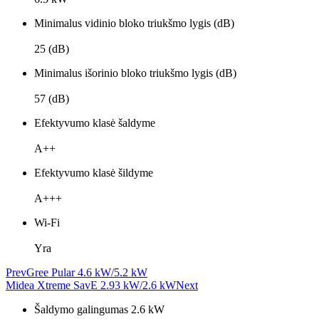
Minimalus vidinio bloko triukšmo lygis (dB)
25 (dB)
Minimalus išorinio bloko triukšmo lygis (dB)
57 (dB)
Efektyvumo klasė šaldyme
A++
Efektyvumo klasė šildyme
A+++
Wi-Fi
Yra
Prev
Gree Pular 4.6 kW/5.2 kW
Midea Xtreme SavE 2.93 kW/2.6 kW
Next
Šaldymo galingumas
2.6 kW