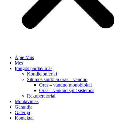
Apie Mus
Mes
Įrangos pardavimas
Kondicionieriai
Šilumos siurbliai oras – vanduo
Oras – vanduo monoblokai
Oras – vanduo split sistemos
Rekuperatoriai
Montavimas
Garantija
Galerija
Kontaktai