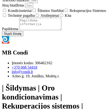
Telefono numeris
Jūsų biudžetas
Kondicionieriai
Šilumos Siurbliai
Rekuperacijos Sistemos
Techninė pagalba
Atsiliepimai
Kita
Papildoma
Siųsti žinutę
MB Condi
Įmonės kodas: 306462162
+370 668 54418
info@condi.lt
Arino g. 19, Joniškis, Molėtų r.
| Šildymas | Oro
kondicionavimas |
Rekuperacijos sistemos |