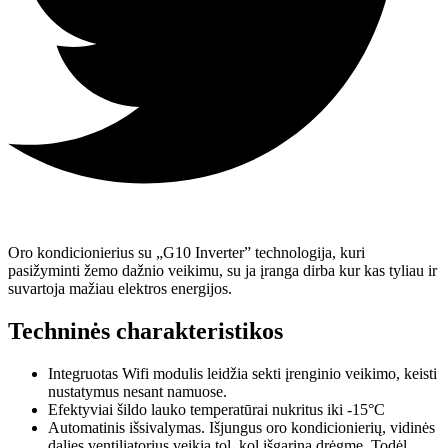
Oro kondicionierius su „G10 Inverter” technologija, kuri
pasižyminti žemo dažnio veikimu, su ja įranga dirba kur kas tyliau ir
suvartoja mažiau elektros energijos.
Techninės charakteristikos
Integruotas Wifi modulis leidžia sekti įrenginio veikimo, keisti
nustatymus nesant namuose.
Efektyviai šildo lauko temperatūrai nukritus iki -15°C
Automatinis išsivalymas. Išjungus oro kondicionierių, vidinės
dalies ventiliatorius veikia tol, kol išgarina drėgmę. Todėl