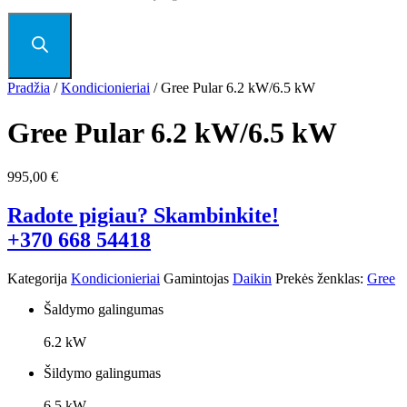
Pradžia
/
Kondicionieriai
/ Gree Pular 6.2 kW/6.5 kW
Gree Pular 6.2 kW/6.5 kW
995,00
€
Radote pigiau? Skambinkite!
+370 668 54418
Kategorija
Kondicionieriai
Gamintojas
Daikin
Prekės ženklas:
Gree
Šaldymo galingumas
6.2 kW
Šildymo galingumas
6.5 kW