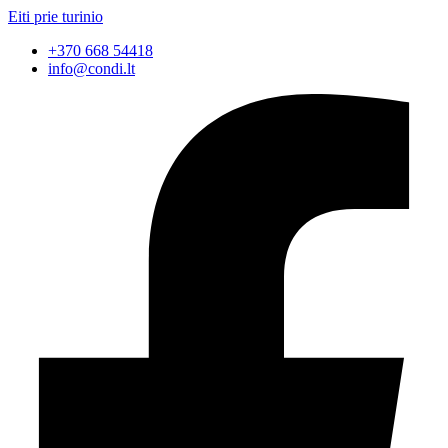
Eiti prie turinio
+370 668 54418
info@condi.lt