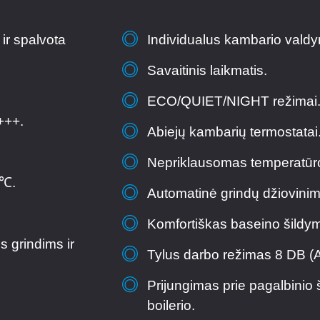
 ir spalvota
Individualus kambario vald
Savaitinis laikmatis.
ECO/QUIET/NIGHT režimai
+++.
Abiejų kambarių termostatai
Nepriklausomas temperatūros
 ℃.
Automatinė grindų džiovini
Komfortiškas baseino šildy
s grindims ir
Tylus darbo režimas 8 DB (A
Prijungimas prie pagalbinio š
boilerio.