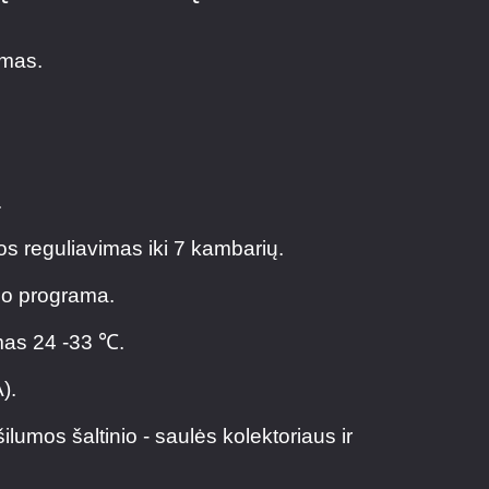
ymas.
.
.
 reguliavimas iki 7 kambarių.
mo programa.
mas 24 -33 ℃.
).
ilumos šaltinio - saulės kolektoriaus ir