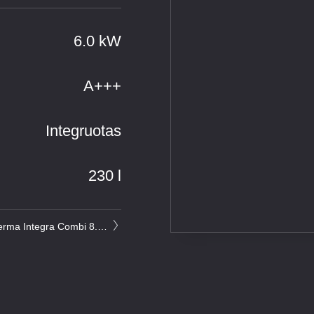
6.0 kW
A+++
Integruotas
230 l
HiSense Hi-Therma Integra Combi 8.0 kW su integruotu boileriu