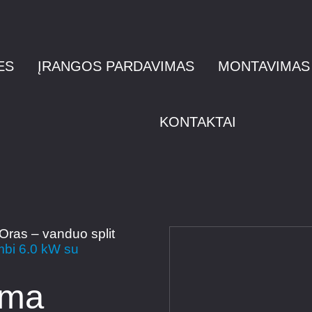
ES
ĮRANGOS PARDAVIMAS
MONTAVIMAS
KONTAKTAI
Oras – vanduo split
mbi 6.0 kW su
-25⁰
rma
+55⁰