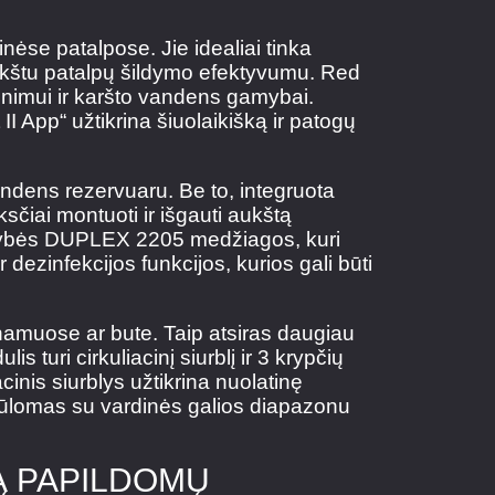
ėse patalpose. Jie idealiai tinka
ukštu patalpų šildymo efektyvumu. Red
nimui ir karšto vandens gamybai.
 II App“ užtikrina šiuolaikišką ir patogų
andens rezervuaru. Be to, integruota
čiai montuoti ir išgauti aukštą
okybės DUPLEX 2205 medžiagos, kuri
dezinfekcijos funkcijos, kurios gali būti
amuose ar bute. Taip atsiras daugiau
 turi cirkuliacinį siurblį ir 3 krypčių
inis siurblys užtikrina nuolatinę
 siūlomas su vardinės galios diapazonu
TĄ PAPILDOMŲ