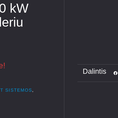
.0 kW
leriu
e!
Dalintis
IT SISTEMOS
,