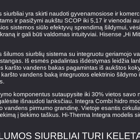
urbliai yra skirti naudoti gyvenamosiose ir komercin
tams ir pasižymi aukštu SCOP iki 5,17 ir vienodai a
os sistemos siūlo efektyvų sprendimą šildymui, vėsi
raną ir gali būti valdomas intuityviai. Hisense „Hi Mit
 šilumos siurblių sistema su integruotu geriamojo v
stangas. Iš esmės padalintas išdėstymas leidžia lanks
mos karšto vandens bakas pagamintas iš aukštos k
 karšto vandens baką integruotos elektrinio šildymo ir 
s.
dymo komponentus sutaupysite iki 30% vietos savo n
lėsite išnaudoti lanksčiau. Integra Combi hidro modulis
o vandens pirmumo grandinę. Vietoje esantis cirkuliac
s tiekimą į tiekimo taškus. Hi-Therma Integra modelis
LUMOS SIURBLIAI TURI KELE