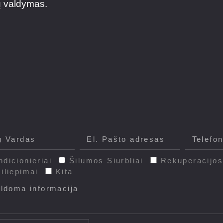
ų valdymas.
dicionieriai
Šilumos Siurbliai
Rekuperacijo
iliepimai
Kita