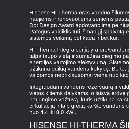
Hisense Hi-Therma oras-vanduo šilumos si
naujiems ir renovuotiems seniems pasta
Dot Design Award apdovanojimą pelniusi
Patogus valdiklis turi išmanųjį spalvotą ek
sistemos veikimą bet kada ir bet kur.
Hi-Therma Integra serija yra oro/vandens
talpa taupo vietą ir sumažina diegimo pa
energijos vartojimo efektyvumą. Siste
užtikrina puikią vandens kokybę. Be to, į
valdomos nepriklausomai viena nuo kito
Integruodami vandens rezervuarą ir val
vietos kitiems dalykams, o laisvą erdvę ga
perjungimo vožtuvą, kuris užtikrina karšt
cirkuliaciją ir taip greitą karšto vanden
nuo 4,4 iki 8,0 kW .
HISENSE HI-THERMA ŠI