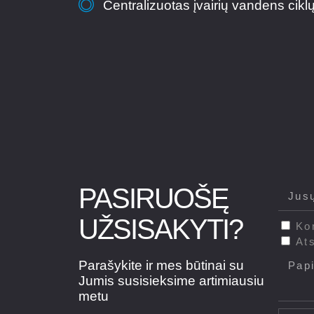
Centralizuotas įvairių vandens cikl
PASIRUOŠĘ
UŽSISAKYTI?
Kon
Ats
Parašykite ir mes būtinai su
Jumis susisieksime artimiausiu
metu