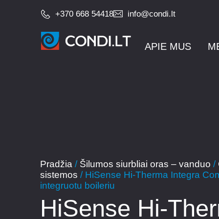
+370 668 54418
info@condi.lt
APIE MUS
M
Pradžia
/
Šilumos siurbliai oras – vanduo
/
sistemos
/ HiSense Hi-Therma Integra Co
integruotu boileriu
HiSense Hi-The