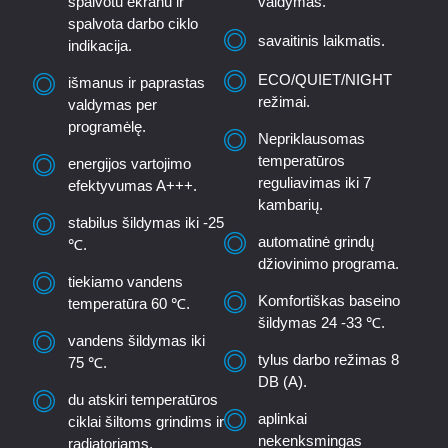
spalvotu ekranu ir
valdymas.
spalvota darbo ciklo
savaitinis laikmatis.
indikacija.
ECO/QUIET/NIGHT
išmanus ir paprastas
režimai.
valdymas per
programėlę.
Nepriklausomas
temperatūros
energijos vartojimo
reguliavimas iki 7
efektyvumas A+++.
kambarių.
stabilus šildymas iki -25
automatinė grindų
℃.
džiovinimo programa.
tiekiamo vandens
Komfortiškas baseino
temperatūra 60 ℃.
šildymas 24 -33 ℃.
vandens šildymas iki
tylus darbo režimas 8
75 ℃.
DB (A).
du atskiri temperatūros
aplinkai
ciklai šiltoms grindims ir
nekenksmingas
radiatoriams.