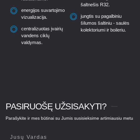
šaltnešis R32.
energijos suvartojimo
jungtis su pagalbiniu
vizualizacija.
šilumos šaltiniu - saulės
centralizuotas įvairių
kolektoriumi ir boileriu.
vandens ciklų
valdymas.
PASIRUOŠĘ UŽSISAKYTI?
Parašykite ir mes būtinai su Jumis susisieksime artimiausiu metu