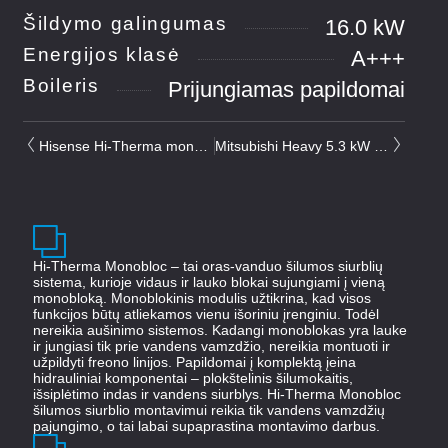
Šildymo galingumas
16.0 kW
Energijos klasė
A+++
Boileris
Prijungiamas papildomai
Hisense Hi-Therma monoblokas 8.0 kW
Mitsubishi Heavy 5.3 kW su integruotu boileriu
Hi-Therma Monobloc – tai oras-vanduo šilumos siurblių
sistema, kurioje vidaus ir lauko blokai sujungiami į vieną
monobloką. Monoblokinis modulis užtikrina, kad visos
funkcijos būtų atliekamos vienu išoriniu įrenginiu. Todėl
nereikia aušinimo sistemos. Kadangi monoblokas yra lauke
ir jungiasi tik prie vandens vamzdžio, nereikia montuoti ir
užpildyti freono linijos. Papildomai į komplektą įeina
hidrauliniai komponentai – plokštelinis šilumokaitis,
išsiplėtimo indas ir vandens siurblys. Hi-Therma Monobloc
šilumos siurblio montavimui reikia tik vandens vamzdžių
pajungimo, o tai labai supaprastina montavimo darbus.