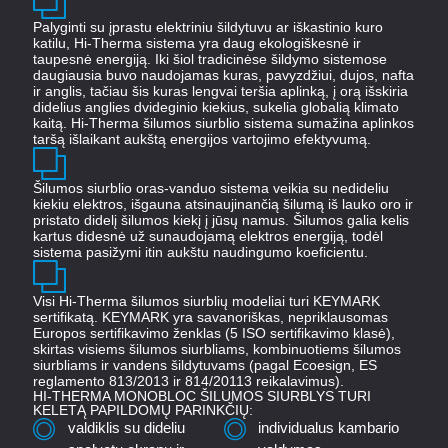
Palyginti su įprastu elektriniu šildytuvu ar iškastinio kuro
katilu, Hi-Therma sistema yra daug ekologiškesnė ir
taupesnė energiją. Iki šiol tradicinėse šildymo sistemose
daugiausia buvo naudojamas kuras, pavyzdžiui, dujos, nafta
ir anglis, tačiau šis kuras lengvai teršia aplinką, į orą išskiria
didelius anglies dvideginio kiekius, sukelia globalią klimato
kaitą. Hi-Therma šilumos siurblio sistema sumažina aplinkos
taršą išlaikant aukštą energijos vartojimo efektyvumą.
Šilumos siurblio oras-vanduo sistema veikia su nedideliu
kiekiu elektros, išgauna atsinaujinančią šilumą iš lauko oro ir
pristato didelį šilumos kiekį į jūsų namus. Šilumos galia kelis
kartus didesnė už sunaudojamą elektros energiją, todėl
sistema pasižymi itin aukštu naudingumo koeficientu.
Visi Hi-Therma šilumos siurblių modeliai turi KEYMARK
sertifikatą. KEYMARK yra savanoriškas, nepriklausomas
Europos sertifikavimo ženklas (5 ISO sertifikavimo klasė),
skirtas visiems šilumos siurbliams, kombinuotiems šilumos
siurbliams ir vandens šildytuvams (pagal Ecoesign, ES
reglamento 813/2013 ir 814/20113 reikalavimus).
HI-THERMA MONOBLOC ŠILUMOS SIURBLYS TURI
KELETĄ PAPILDOMŲ PARINKČIŲ:
valdiklis su dideliu
individualus kambario