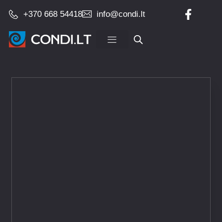
+370 668 54418
info@condi.lt
Įrangos pardavimas