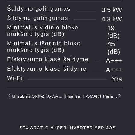
Šaldymo galingumas
3.5 kW
Šildymo galingumas
4.3 kW
Minimalus vidinio bloko
19
triukšmo lygis (dB)
(dB)
Minimalus išorinio bloko
45
triukšmo lygis (dB)
(dB)
Efektyvumo klasė šaldyme
A+++
Efektyvumo klasė šildyme
A+++
Wi-Fi
Yra
Mitsubishi SRK-ZTX-WA Arctic Hyper Inverter 2.5 kW/3.2 kW
Hisense HI-SMART Perla 2.6 kW/2.7 kW su integruotu Wifi
ZTX ARCTIC HYPER INVERTER SERIJOS