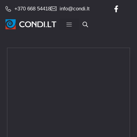
+370 668 54418
info@condi.lt
Įrangos pardavimas