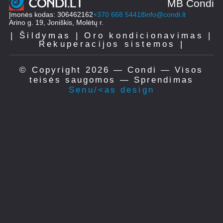
MB Condi
Įmonės kodas: 306462162
+370 668 54418
info@condi.lt
Arino g. 19, Joniškis, Molėtų r.
| Šildymas | Oro kondicionavimas |
Rekuperacijos sistemos |
© Copyright 2026 — Condi — Visos
teisės saugomos — Sprendimas
Senu/<as design