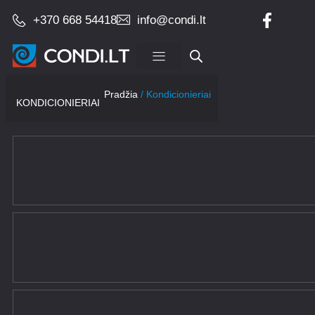
+370 668 54418
info@condi.lt
Įrangos pardavimas
Pradžia
/ Kondicionieriai
KONDICIONIERIAI