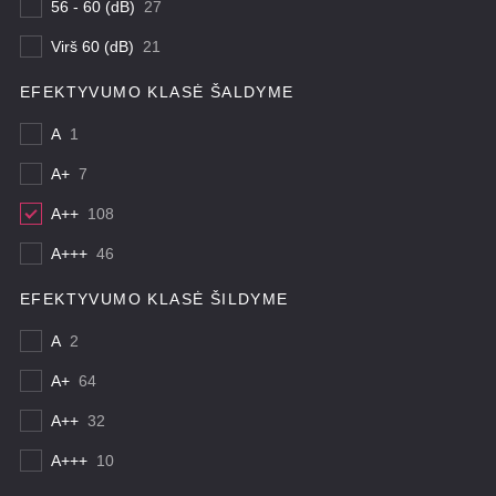
56 - 60 (dB)
27
Virš 60 (dB)
21
EFEKTYVUMO KLASĖ ŠALDYME
A
1
A+
7
A++
108
A+++
46
EFEKTYVUMO KLASĖ ŠILDYME
A
2
A+
64
A++
32
A+++
10