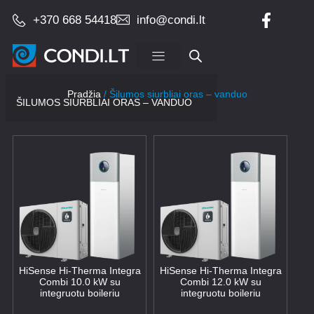
+370 668 54418
info@condi.lt
Įrangos pardavimas
Pradžia
/ Šilumos siurbliai oras – vanduo
ŠILUMOS SIURBLIAI ORAS – VANDUO
HiSense Hi-Therma Integra
HiSense Hi-Therma Integra
Combi 10.0 kW su
Combi 12.0 kW su
integruotu boileriu
integruotu boileriu