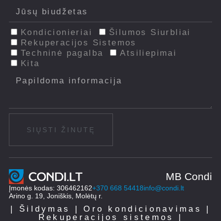
Kondicionieriai
Šilumos Siurbliai
Rekuperacijos Sistemos
Techninė pagalba
Atsiliepimai
Kita
SIŲSTI ŽINUTĘ
MB Condi
Įmonės kodas: 306462162
+370 668 54418
info@condi.lt
Arino g. 19, Joniškis, Molėtų r.
| Šildymas | Oro kondicionavimas |
Rekuperacijos sistemos |